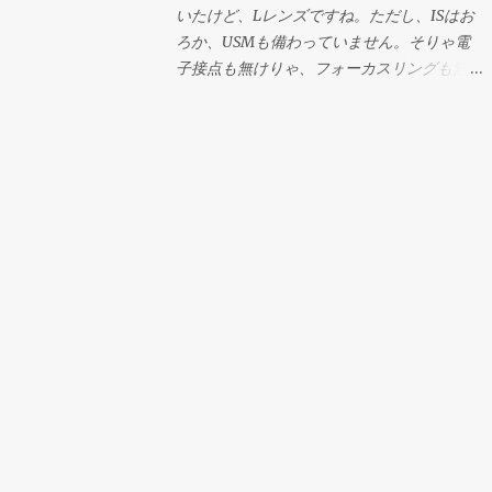
いたけど、Lレンズですね。ただし、ISはお
ろか、USMも備わっていません。そりゃ電
子接点も無けりゃ、フォーカスリングも無い
んですから当たり前ですよね。